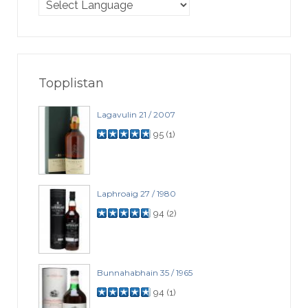
Topplistan
Lagavulin 21 / 2007
95
(
1
)
Laphroaig 27 / 1980
94
(
2
)
Bunnahabhain 35 / 1965
94
(
1
)