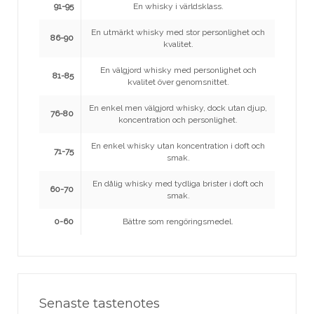
91-95
En whisky i världsklass.
En utmärkt whisky med stor personlighet och
86-90
kvalitet.
En välgjord whisky med personlighet och
81-85
kvalitet över genomsnittet.
En enkel men välgjord whisky, dock utan djup,
76-80
koncentration och personlighet.
En enkel whisky utan koncentration i doft och
71-75
smak.
En dålig whisky med tydliga brister i doft och
60-70
smak.
0-60
Bättre som rengöringsmedel.
Senaste tastenotes