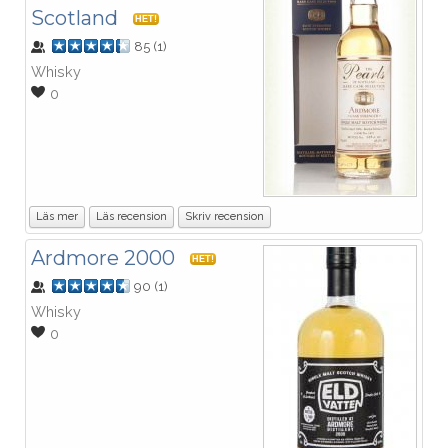
Scotland
HET!
85
(
1
)
Whisky
0
Läs mer
Läs recension
Skriv recension
Ardmore 2000
HET!
90
(
1
)
Whisky
0