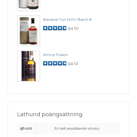
Balvenie Tun 1401 / Batch 8
94
(
2
)
Amrut Fusion
94
(
1
)
Lathund poängsättning
96-100
En helt enastående whisky.