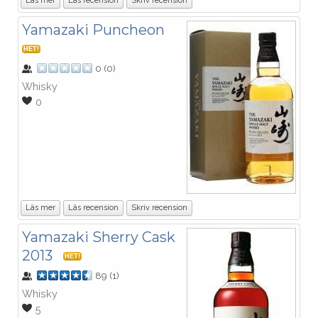
Läs mer
Läs recension
Skriv recension
Yamazaki Puncheon
HET!
0
(
0
)
Whisky
0
Läs mer
Läs recension
Skriv recension
Yamazaki Sherry Cask
2013
HET!
89
(
1
)
Whisky
5