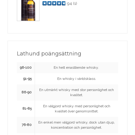
94
(
1
)
Lathund poängsättning
96-100
En helt enastående whisky.
91-95
En whisky i världsklass.
En utmärkt whisky med stor personlighet och
86-90
kvalitet.
En välgjord whisky med personlighet och
81-85
kvalitet över genomsnittet.
En enkel men välgjord whisky, dock utan djup,
76-80
koncentration och personlighet.