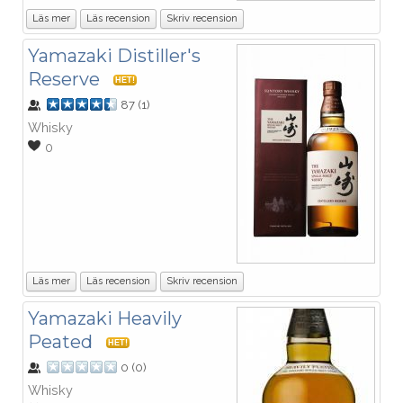
Läs mer
Läs recension
Skriv recension
Yamazaki Distiller's
Reserve
HET!
87
(
1
)
Whisky
0
Läs mer
Läs recension
Skriv recension
Yamazaki Heavily
Peated
HET!
0
(
0
)
Whisky