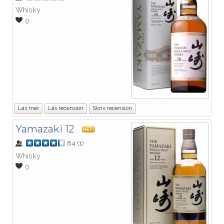
Whisky
0
Läs mer
Läs recension
Skriv recension
Yamazaki 12
HET!
84
(
1
)
Whisky
0