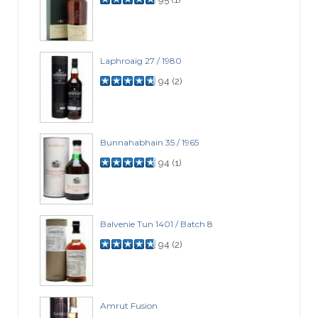
Laphroaig 27 / 1980
94
(
2
)
Bunnahabhain 35 / 1965
94
(
1
)
Balvenie Tun 1401 / Batch 8
94
(
2
)
Amrut Fusion