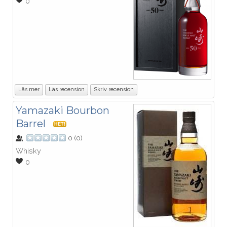
0
Läs mer
Läs recension
Skriv recension
Yamazaki Bourbon
Barrel
HET!
0
(
0
)
Whisky
0