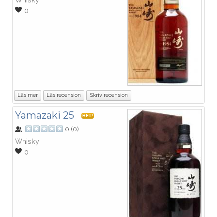
0
Läs mer
Läs recension
Skriv recension
Yamazaki 25
HET!
0
(
0
)
Whisky
0