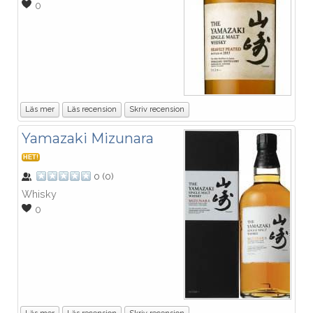
0
Läs mer
Läs recension
Skriv recension
Yamazaki Mizunara
HET!
0
(
0
)
Whisky
0