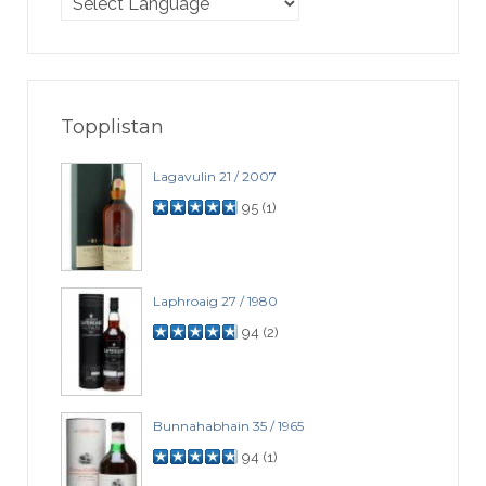
Topplistan
Lagavulin 21 / 2007
95
(
1
)
Laphroaig 27 / 1980
94
(
2
)
Bunnahabhain 35 / 1965
94
(
1
)