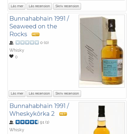
Läs mer
Läs recension
Skriv recension
Bunnahabhain 1991 /
Seaweed on the
Rocks
HET!
0
(
0
)
Whisky
0
Läs mer
Läs recension
Skriv recension
Bunnahabhain 1991 /
Wheskykôrka 2
HET!
91
(
1
)
Whisky