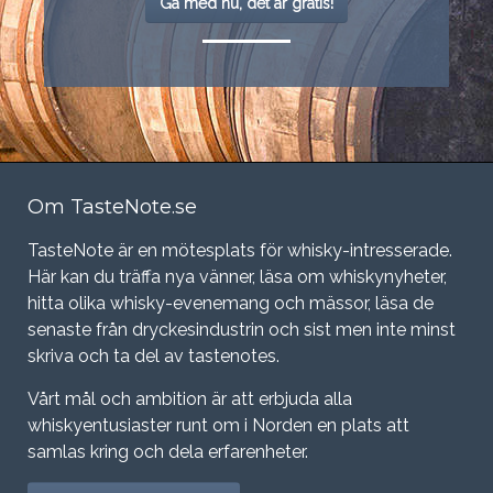
Gå med nu, det är gratis!
Om TasteNote.se
TasteNote är en mötesplats för whisky-intresserade.
Här kan du träffa nya vänner, läsa om whiskynyheter,
hitta olika whisky-evenemang och mässor, läsa de
senaste från dryckesindustrin och sist men inte minst
skriva och ta del av tastenotes.
Vårt mål och ambition är att erbjuda alla
whiskyentusiaster runt om i Norden en plats att
samlas kring och dela erfarenheter.