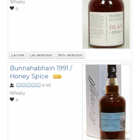
Whisky
0
Läs mer
Läs recension
Skriv recension
Bunnahabhain 1991 /
Honey Spice
HET!
0
(
0
)
Whisky
0