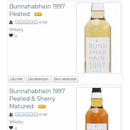
Bunnahabhain 1997
Peated
HET!
0
(
0
)
Whisky
0
Läs mer
Läs recension
Skriv recension
Bunnahabhain 1997
Peated & Sherry
Matured
HET!
0
(
0
)
Whisky
0