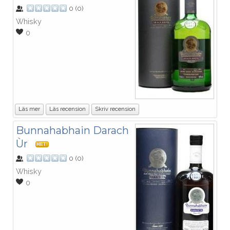
0
(
0
)
Whisky
0
Läs mer
Läs recension
Skriv recension
Bunnahabhain Darach
Ùr
HET!
0
(
0
)
Whisky
0