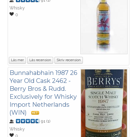
91
(
1
)
Whisky
0
Läs mer
Läs recension
Skriv recension
Bunnahabhain 1987 26
Year Old Cask 2462 -
Berry Bros & Rudd.
Exclusively for Whisky
Import Netherlands
(WIN)
HET!
91
(
1
)
Whisky
0