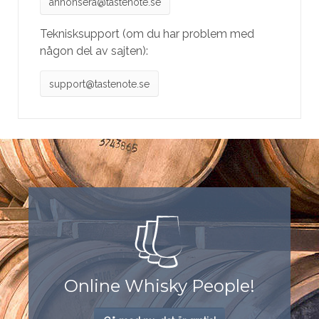
annonsera@tastenote.se
Teknisksupport (om du har problem med
någon del av sajten):
support@tastenote.se
Online Whisky People!