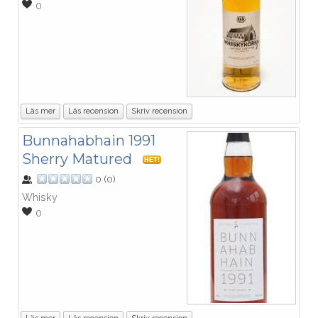
0
Läs mer
Läs recension
Skriv recension
Bunnahabhain 1991
Sherry Matured
HET!
0
(
0
)
Whisky
0