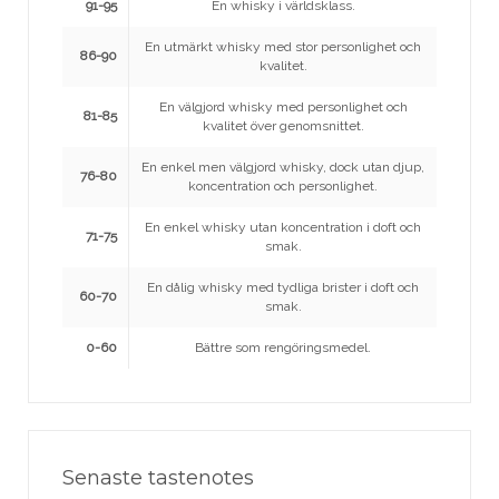
91-95
En whisky i världsklass.
En utmärkt whisky med stor personlighet och
86-90
kvalitet.
En välgjord whisky med personlighet och
81-85
kvalitet över genomsnittet.
En enkel men välgjord whisky, dock utan djup,
76-80
koncentration och personlighet.
En enkel whisky utan koncentration i doft och
71-75
smak.
En dålig whisky med tydliga brister i doft och
60-70
smak.
0-60
Bättre som rengöringsmedel.
Senaste tastenotes