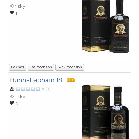
Whisky
1
Läs mer
Läs recension
Skriv recension
Bunnahabhain 18
HET!
0
(
0
)
Whisky
0