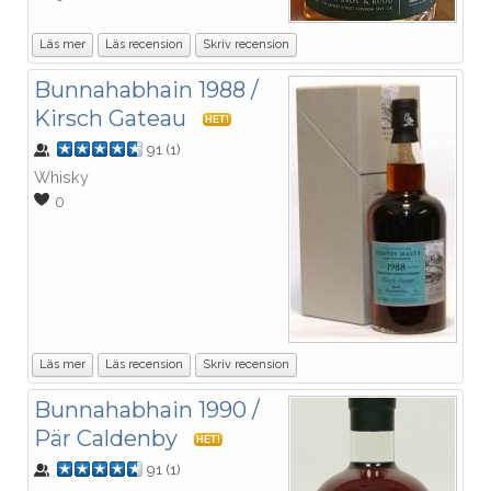
Läs mer
Läs recension
Skriv recension
Bunnahabhain 1988 /
Kirsch Gateau
HET!
91
(
1
)
Whisky
0
Läs mer
Läs recension
Skriv recension
Bunnahabhain 1990 /
Pär Caldenby
HET!
91
(
1
)