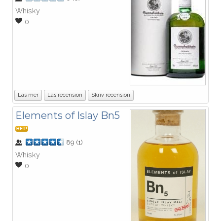
Whisky
0
Läs mer
Läs recension
Skriv recension
Elements of Islay Bn5
HET!
89
(
1
)
Whisky
0