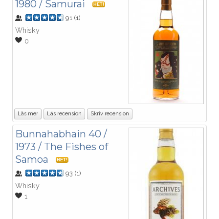
1980 / Samurai
HET!
91
(
1
)
Whisky
0
Läs mer
Läs recension
Skriv recension
Bunnahabhain 40 /
1973 / The Fishes of
Samoa
HET!
93
(
1
)
Whisky
1