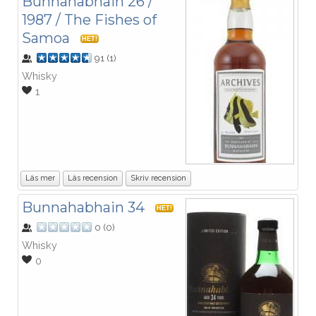
Bunnahabhain 26 /
1987 / The Fishes of
Samoa
HET!
91
(
1
)
Whisky
1
Läs mer
Läs recension
Skriv recension
Bunnahabhain 34
HET!
0
(
0
)
Whisky
0