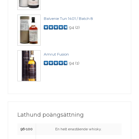
Balvenie Tun 1401 / Batch 8
94
(
2
)
Amrut Fusion
94
(
1
)
Lathund poängsättning
96-100
En helt enastående whisky.