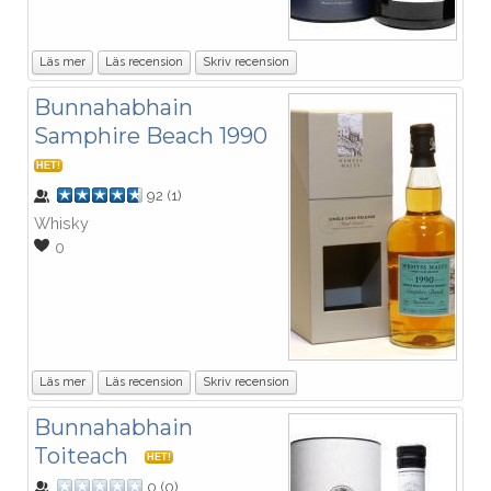
Läs mer
Läs recension
Skriv recension
Bunnahabhain
Samphire Beach 1990
HET!
92
(
1
)
Whisky
0
Läs mer
Läs recension
Skriv recension
Bunnahabhain
Toiteach
HET!
0
(
0
)