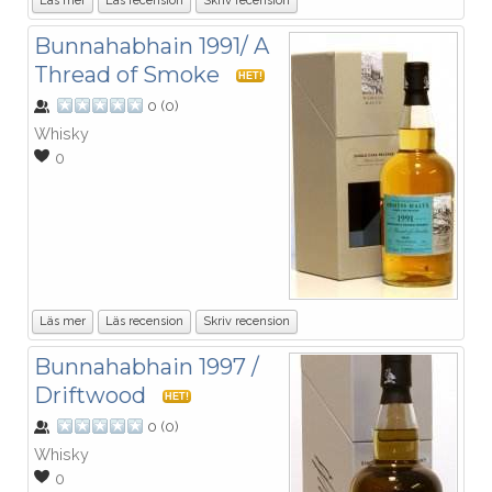
Läs mer
Läs recension
Skriv recension
Bunnahabhain 1991/ A
Thread of Smoke
HET!
0
(
0
)
Whisky
0
Läs mer
Läs recension
Skriv recension
Bunnahabhain 1997 /
Driftwood
HET!
0
(
0
)
Whisky
0