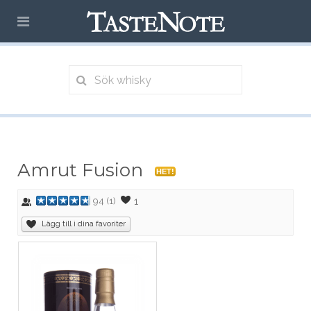
Amrut Fusion
HET!
1
94
(
1
)
Lägg till i dina favoriter