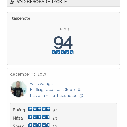
VAD BESÖKARE TYCKTE
1 tastenote
Poäng
94
december 31, 2013
whiskysaga
En flitig recensent (topp 10)
Läs alla mina Tastenotes (9)
Poäng
94
Näsa
23
Smak
23