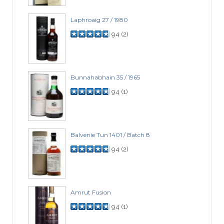
Laphroaig 27 / 1980
94
(
2
)
Bunnahabhain 35 / 1965
94
(
1
)
Balvenie Tun 1401 / Batch 8
94
(
2
)
Amrut Fusion
94
(
1
)