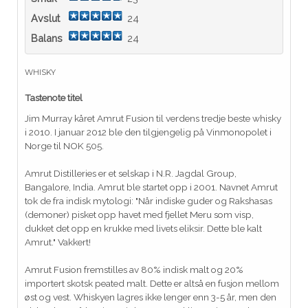
Avslut
24
Balans
24
WHISKY
Tastenote titel
Jim Murray kåret Amrut Fusion til verdens tredje beste whisky
i 2010. I januar 2012 ble den tilgjengelig på Vinmonopolet i
Norge til NOK 505.
Amrut Distilleries er et selskap i N.R. Jagdal Group,
Bangalore, India. Amrut ble startet opp i 2001. Navnet Amrut
tok de fra indisk mytologi: "Når indiske guder og Rakshasas
(demoner) pisket opp havet med fjellet Meru som visp,
dukket det opp en krukke med livets eliksir. Dette ble kalt
Amrut." Vakkert!
Amrut Fusion fremstilles av 80% indisk malt og 20%
importert skotsk peated malt. Dette er altså en fusjon mellom
øst og vest. Whiskyen lagres ikke lenger enn 3-5 år, men den