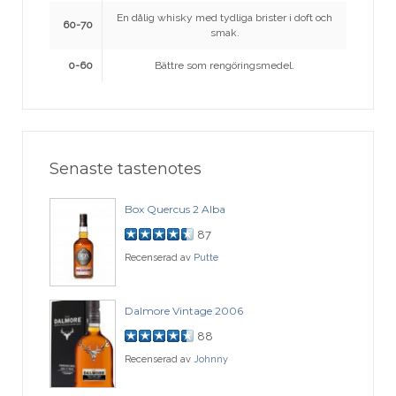
En dålig whisky med tydliga brister i doft och
60-70
smak.
0-60
Bättre som rengöringsmedel.
Senaste tastenotes
Box Quercus 2 Alba
87
Recenserad av
Putte
Dalmore Vintage 2006
88
Recenserad av
Johnny