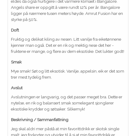
eldes da også hurtigere i det varmere klimaet i Bangalore.
Angels share er oppgitt å være rundt 12% per år. Bangalore
ligger på nærmere tusen meters høyde. Amrut Fusion har en
styrke på 50%.
Doft
Fruktig og delikat kiling av nesen. Litt vanilje fra eiketønnene
kjenner man også. Det er en rik og mektig nese det her -
fruktene er mange, og flere av dem eksotiske. Det lukter godt!
Smak
Mye smak! Søt og litt eksotisk. Vanilje, appelsin, eik er det som
trer mest tydelig frem.
Avslut
Avslutningen er langvarig, og det passer meget bra. Dette er
nytelse, en rik og balansert smak somelegant sjonglerer
eksotiske krydder og søtsaker. Silkemyk!
Beskrivning / Sammanfattning
Jeg skal aldri mer påstå at min favorittdrikk er skotsk single
malt, jeg forkorter og utvider til å si at min favorittdrikk er