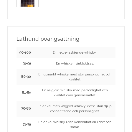
Lathund poängsättning
96-100
En helt enastående whisky.
91-95
En whisky i världsklass.
En utmärkt whisky med stor personlighet och
86-90
kvalitet.
En välgjord whisky med personlighet och
81-85
kvalitet över genomsnittet.
En enkel men välgjord whisky, dock utan djup,
76-80
koncentration och personlighet.
En enkel whisky utan koncentration i doft och
71-75
smak.