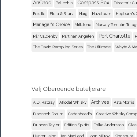
AnCnoc
Compass Box
Ballechin
Director´s Cu
Feis Ile
Flora & Fauna
Haig
Hazelburn
Hepburn's 
Manager's Choice
Millstone
Norway Tomatin Trilog
Port Charlotte
Pär Caldenby
Part nan Angelen
P
The David Rampling Series
The Ultimate
Whyte & M
Välj Oberoende buteljerare
Archives
A.D. Rattray
Aflodal Whisky
Asta Morris
Bladnoch Forum
Cadenhead's
Creative Whisky Com
Duncan Taylor
Edition Spirits
Folke Andersson
Glea
Hunter Laing
Ian MacLeod
John Milroy
Kingsbury