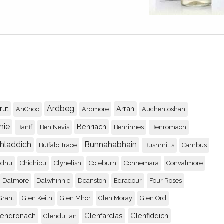
Ardbeg
rut
Arran
AnCnoc
Ardmore
Auchentoshan
nie
Benriach
Banff
Ben Nevis
Benrinnes
Benromach
chladdich
Bunnahabhain
Buffalo Trace
Bushmills
Cambus
rdhu
Chichibu
Clynelish
Coleburn
Connemara
Convalmore
Dalmore
Dalwhinnie
Deanston
Edradour
Four Roses
Grant
Glen Keith
Glen Mhor
Glen Moray
Glen Ord
lendronach
Glenfarclas
Glenfiddich
Glendullan