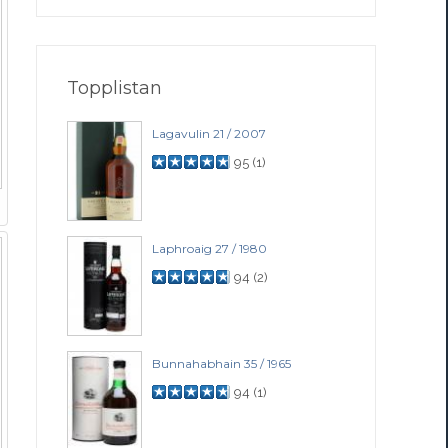
Topplistan
Lagavulin 21 / 2007
95
(
1
)
Laphroaig 27 / 1980
94
(
2
)
Bunnahabhain 35 / 1965
94
(
1
)