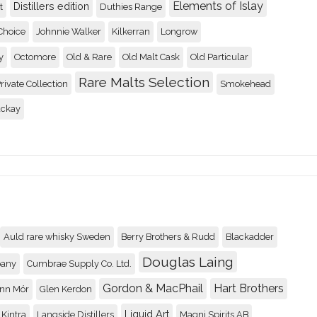
Elements of Islay
Distillers edition
t
Duthies Range
Benromach 5 year old
Choice
Johnnie Walker
Kilkerran
Longrow
89
y
Octomore
Old & Rare
Old Malt Cask
Old Particular
Recenserad av
Johnny
Rare Malts Selection
rivate Collection
Smokehead
ackay
Four Roses Small Bat
89
Recenserad av
Johnny
Convalmore 28yo / 19
92
Recenserad av
Rolle
Auld rare whisky Sweden
Berry Brothers & Rudd
Blackadder
Douglas Laing
pany
Cumbrae Supply Co. Ltd.
Glen Garioch 15 renai
Gordon & MacPhail
Hart Brothers
nn Mór
Glen Kerdon
92
Recenserad av
Johnny
Liquid Art
Kintra
Langside Distillers
Magni Spirits AB