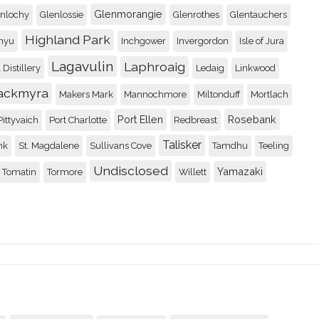
Glenmorangie
enlochy
Glenlossie
Glenrothes
Glentauchers
Highland Park
nyu
Inchgower
Invergordon
Isle of Jura
Lagavulin
Laphroaig
 Distillery
Ledaig
Linkwood
ackmyra
Makers Mark
Mannochmore
Miltonduff
Mortlach
Port Ellen
Rosebank
Pittyvaich
Port Charlotte
Redbreast
Talisker
nk
St. Magdalene
Sullivans Cove
Tamdhu
Teeling
Undisclosed
Yamazaki
Tomatin
Tormore
Willett