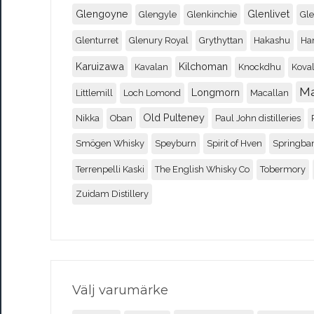
Glengoyne
Glenlivet
Glengyle
Glenkinchie
Gl
Glenturret
Glenury Royal
Grythyttan
Hakashu
Ha
Karuizawa
Kilchoman
Kavalan
Knockdhu
Koval
M
Longmorn
Littlemill
Loch Lomond
Macallan
Old Pulteney
Nikka
Oban
Paul John distilleries
Smögen Whisky
Speyburn
Spirit of Hven
Springba
Terrenpelli Kaski
The English Whisky Co
Tobermory
Zuidam Distillery
Välj varumärke