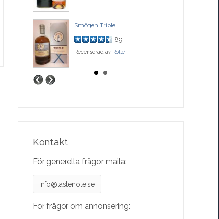
ase
Smögen Triple
Bal
89
Recenserad av
Rolle
Rec
Kontakt
För generella frågor maila:
info@tastenote.se
För frågor om annonsering: