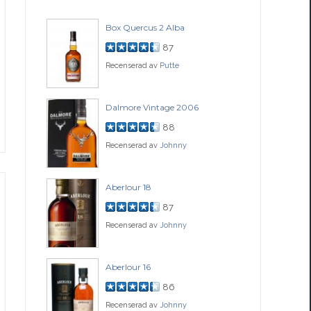
Box Quercus 2 Alba
Be
87
Recenserad av
Putte
Rec
ch
Dalmore Vintage 2006
Fo
88
Recenserad av
Johnny
Rec
77
Aberlour 18
Co
87
Recenserad av
Johnny
Rec
ssance
Aberlour 16
Gle
86
Recenserad av
Johnny
Rec