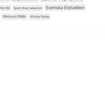
Svenska Eldvatten
nks ltd
Spirit Shop Selection
Balblair 1990 2nd rele
Wemyss Malts
Whisky Fässle
88
Recenserad av
Johnny