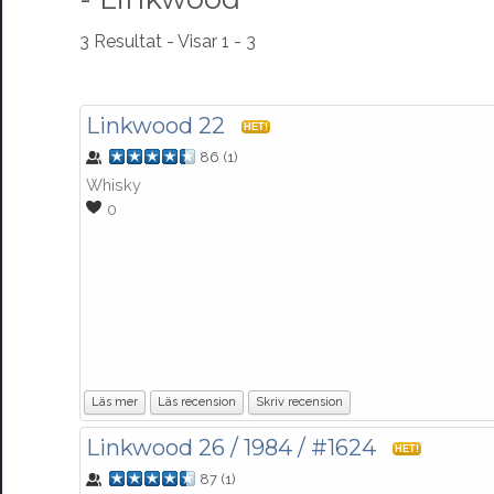
3 Resultat - Visar 1 - 3
Linkwood 22
HET!
86
(
1
)
Whisky
0
Läs mer
Läs recension
Skriv recension
Linkwood 26 / 1984 / #1624
HET!
87
(
1
)