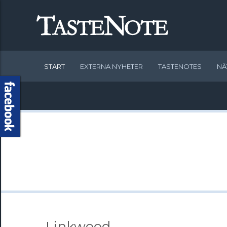
START
EXTERNA NYHETER
TASTENOTES
NÄ
- Linkwood