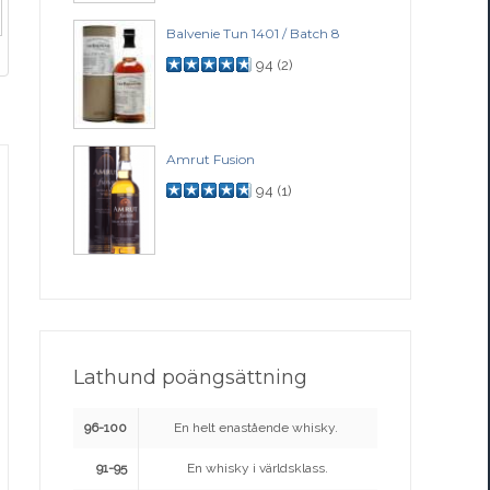
Balvenie Tun 1401 / Batch 8
94
(
2
)
Amrut Fusion
94
(
1
)
Lathund poängsättning
96-100
En helt enastående whisky.
91-95
En whisky i världsklass.