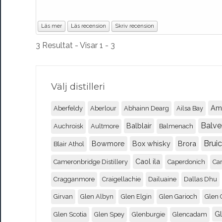
Läs mer
Läs recension
Skriv recension
3 Resultat - Visar 1 - 3
Välj distilleri
Am
Aberfeldy
Aberlour
Abhainn Dearg
Ailsa Bay
Balve
Balblair
Auchroisk
Aultmore
Balmenach
Brui
Bowmore
Box whisky
Brora
Blair Athol
Caol ila
Cameronbridge Distillery
Caperdonich
Ca
Cragganmore
Craigellachie
Dailuaine
Dallas Dhu
Girvan
Glen Albyn
Glen Elgin
Glen Garioch
Glen 
G
Glen Scotia
Glen Spey
Glenburgie
Glencadam