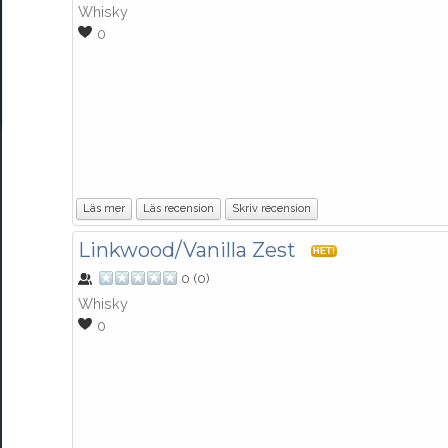
Whisky
0
Läs mer
Läs recension
Skriv recension
Linkwood/Vanilla Zest
HET!
0
(
0
)
Whisky
0