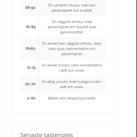
En utmärkt whisky med stor
86-90
personlighet och kvalitet.
En välgjord whisky med
81-85
personlighet och kvalitet över
genomsnittet.
En enkel men välgjord whisky, dock
76-80
utan djup, koncentration och
personlighet.
En enkel whisky utan koncentration
71-75
i doft och smak.
En dålig whisky med tydliga brister i
60-70
doft och smak.
0-60
Bättre som rengöringsmedel.
Senaste tastenotes