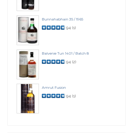
Bunnahabhain 35 / 1965
94
(
1
)
Balvenie Tun 1401 / Batch 8
94
(
2
)
Amrut Fusion
94
(
1
)