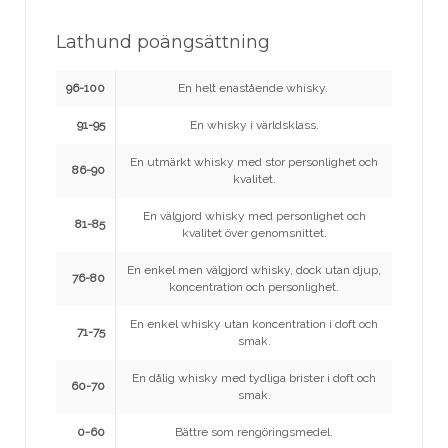
Lathund poängsättning
96-100
En helt enastående whisky.
91-95
En whisky i världsklass.
En utmärkt whisky med stor personlighet och
86-90
kvalitet.
En välgjord whisky med personlighet och
81-85
kvalitet över genomsnittet.
En enkel men välgjord whisky, dock utan djup,
76-80
koncentration och personlighet.
En enkel whisky utan koncentration i doft och
71-75
smak.
En dålig whisky med tydliga brister i doft och
60-70
smak.
0-60
Bättre som rengöringsmedel.