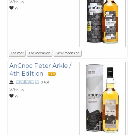
Whisky
0
Läs mer
Läs recension
Skriv recension
AnCnoc Peter Arkle /
4th Edition
HET!
0
(
0
)
Whisky
0