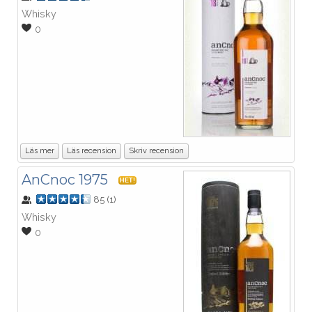
Whisky
0
Läs mer
Läs recension
Skriv recension
AnCnoc 1975
HET!
85
(
1
)
Whisky
0