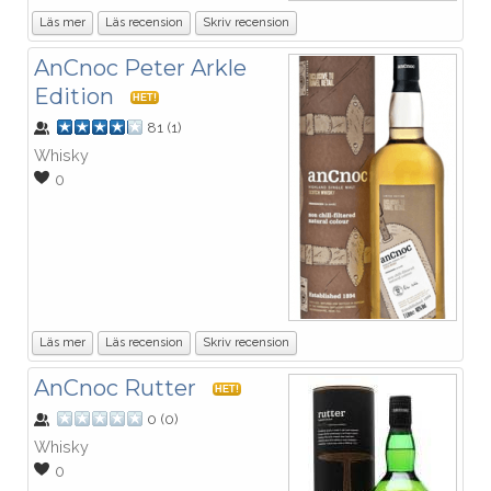
Läs mer
Läs recension
Skriv recension
AnCnoc Peter Arkle
Edition
HET!
81
(
1
)
Whisky
0
Läs mer
Läs recension
Skriv recension
AnCnoc Rutter
HET!
0
(
0
)
Whisky
0