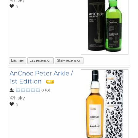
0
Läs mer
Läs recension
Skriv recension
AnCnoc Peter Arkle /
1st Edition
HET!
0
(
0
)
Whisky
0