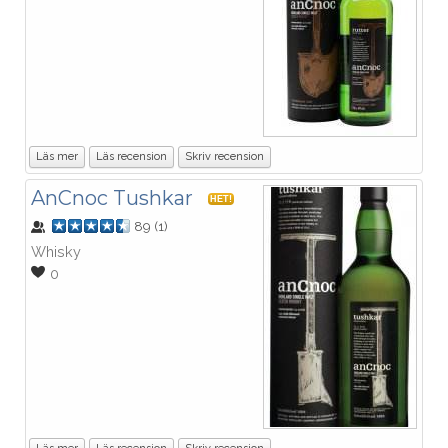
Läs mer
Läs recension
Skriv recension
AnCnoc Tushkar
HET!
89
(
1
)
Whisky
0