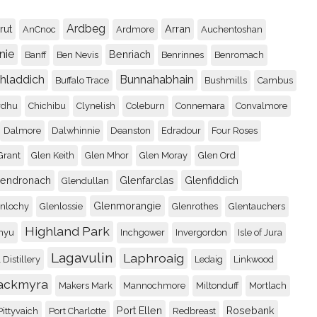
Ardbeg
Benromach 5 year old
rut
Arran
AnCnoc
Ardmore
Auchentoshan
89
nie
Benriach
Banff
Ben Nevis
Benrinnes
Benromach
Recenserad av
Johnny
chladdich
Bunnahabhain
Buffalo Trace
Bushmills
Cambus
rdhu
Chichibu
Clynelish
Coleburn
Connemara
Convalmore
Four Roses Small Bat
89
Dalmore
Dalwhinnie
Deanston
Edradour
Four Roses
Recenserad av
Johnny
Grant
Glen Keith
Glen Mhor
Glen Moray
Glen Ord
lendronach
Glenfarclas
Glenfiddich
Glendullan
Convalmore 28yo / 19
Glenmorangie
enlochy
Glenlossie
Glenrothes
Glentauchers
92
Highland Park
Recenserad av
Rolle
nyu
Inchgower
Invergordon
Isle of Jura
Lagavulin
Laphroaig
 Distillery
Ledaig
Linkwood
Glen Garioch 15 renai
ackmyra
Makers Mark
Mannochmore
Miltonduff
Mortlach
92
Port Ellen
Rosebank
Pittyvaich
Port Charlotte
Redbreast
Recenserad av
Johnny