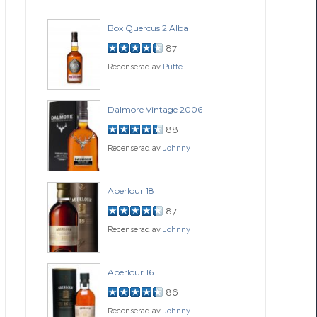
Box Quercus 2 Alba
Be
87
Recenserad av
Putte
Rec
ch
Dalmore Vintage 2006
Fo
88
Recenserad av
Johnny
Rec
77
Aberlour 18
Co
87
Recenserad av
Johnny
Rec
ssance
Aberlour 16
Gle
86
Recenserad av
Johnny
Rec