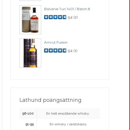
Balvenie Tun 1401 / Batch 8
94
(
2
)
Amrut Fusion
94
(
1
)
Lathund poängsättning
96-100
En helt enastående whisky.
91-95
En whisky i världsklass.