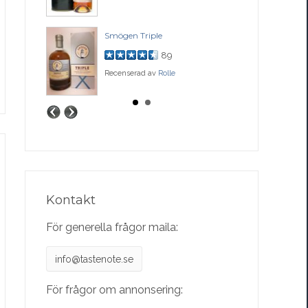
ase
Smögen Triple
Bal
89
Recenserad av
Rolle
Rec
Kontakt
För generella frågor maila:
info@tastenote.se
För frågor om annonsering: