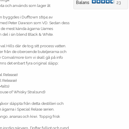
Balans
23
kta och används som lager åt
som byggdes i Dufftown 1894 av
d med Peter Dawson som VD. Sedan dess
 av de mest kända ägarna (James
el i sin blend Black & White.
 Hills där de tog sitt process vatten.
r från de oberoende buteljerarna och
 av Convalmore (om vi skall gå på info
ns det enbart fyra original släpp:
al Release)
l Release)
Malts)
House of Whisky Stralsund)
gåvor släppta från detta destilleri och
ån ägarna i Special Relase serien.
ango, ananas och kiwi. Toppig frisk
 jordig närvaro. Doftar fylligt och rund