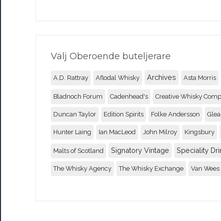
Välj Oberoende buteljerare
Archives
A.D. Rattray
Aflodal Whisky
Asta Morris
Bladnoch Forum
Cadenhead's
Creative Whisky Com
Duncan Taylor
Edition Spirits
Folke Andersson
Glea
Hunter Laing
Ian MacLeod
John Milroy
Kingsbury
Signatory Vintage
Speciality Dri
Malts of Scotland
The Whisky Agency
The Whisky Exchange
Van Wees