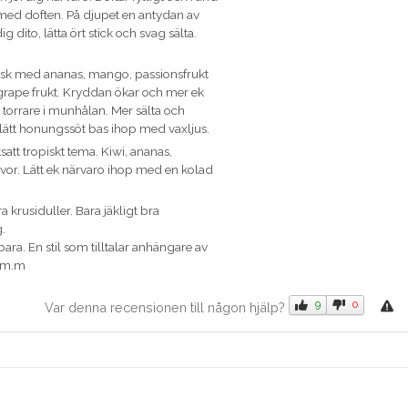
ed doften. På djupet en antydan av
ito, lätta ört stick och svag sälta.
pisk med ananas, mango, passionsfrukt
grape frukt. Kryddan ökar och mer ek
r torrare i munhålan. Mer sälta och
lätt honungssöt bas ihop med vaxljus.
att tropiskt tema. Kiwi, ananas,
vor. Lätt ek närvaro ihop med en kolad
a krusiduller. Bara jäkligt bra
.
ara. En stil som tilltalar anhängare av
 m.m
9
0
Var denna recensionen till någon hjälp?