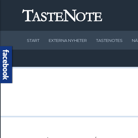
START
EXTERNA NYHETER
TASTENOTES
NÄ