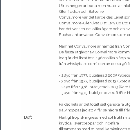
Utrustningen är borta men husen är inta
Glenfiddich och Balvenie.
Convalmore var det fjärde desilleriet 
Convalmore-Glenlivet Distillery Co Lt
har det varit en del olika ägare och en
Buchanan) använde Convalmore som en d
Namnet Convalmore är hämtat från Conval
De flesta utgåvor av Convalmore komme
idag är det listat totalt 96st olika släpp
från whiskybase.com) och av dessa 96 fin
- 28yo från 1977, buteljerad 2005 (Speci
- 36yo från 1977, buteljerad 2013 (Specia
- 24yo från 1978, buteljerad 2003 (Rare 
- 30yo från 1975, buteljerad 2006 (For 
På det hela är det totalt sett ganska få ut
själv hoppas jag att vi får se några till fr
Doft
Härligt tropisk ingress med söt frukt i m
krydda i svartpeppar och ingefära
tillsammans med mineral karaktär och en