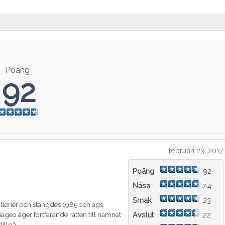
Poäng
92
februari 23, 2017
Poäng
92
Näsa
24
Smak
23
llerier och stängdes 1985 och ägs
geo äger fortfarande rätten till namnet
Avslut
22
tillgå.