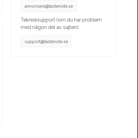
annonsera@tastenote.se
Teknisksupport (om du har problem
med någon del av sajten):
support@tastenote.se