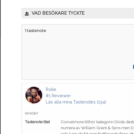
VAD BESÖKARE TYCKTE
1 tastenote
Rolle
#1 Reviewer
Läs alla mina Tastenotes (134)
WHISKY
Tastenote titel
Convalmore tillhör kategorin Döda desti
numera av William Grant & Sons men Dia
och även de fat som fortfarande finns att 