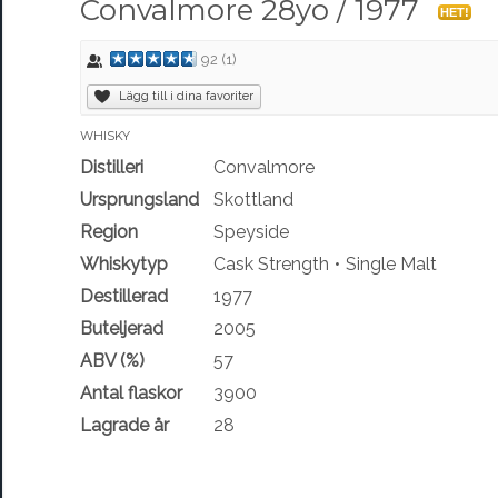
Convalmore 28yo / 1977
HET!
92
(
1
)
Lägg till i dina favoriter
WHISKY
Distilleri
Convalmore
Ursprungsland
Skottland
Region
Speyside
Whiskytyp
Cask Strength
Single Malt
Destillerad
1977
Buteljerad
2005
ABV (%)
57
Antal flaskor
3900
Lagrade år
28