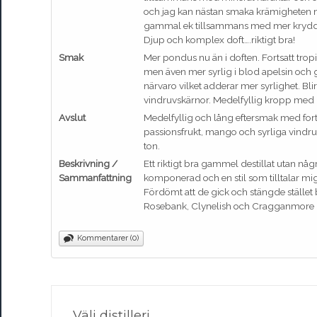
och jag kan nästan smaka krämigheten m
gammal ek tillsammans med mer kryddig d
Djup och komplex doft….riktigt bra!
Smak
Mer pondus nu än i doften. Fortsatt tro
men även mer syrlig i blod apelsin och 
närvaro vilket adderar mer syrlighet. Bli
vindruvskärnor. Medelfyllig kropp med 
Avslut
Medelfyllig och lång eftersmak med forts
passionsfrukt, mango och syrliga vindru
ton.
Beskrivning /
Ett riktigt bra gammel destillat utan någr
Sammanfattning
komponerad och en stil som tilltalar mig
Fördömt att de gick och stängde stället b
Rosebank, Clynelish och Cragganmore
Kommentarer (0)
Välj distilleri