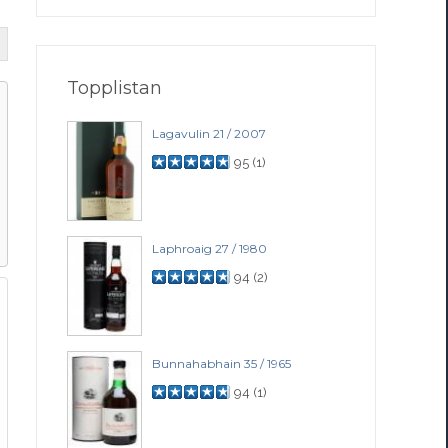
Topplistan
Lagavulin 21 / 2007
95
(
1
)
Laphroaig 27 / 1980
94
(
2
)
Bunnahabhain 35 / 1965
94
(
1
)