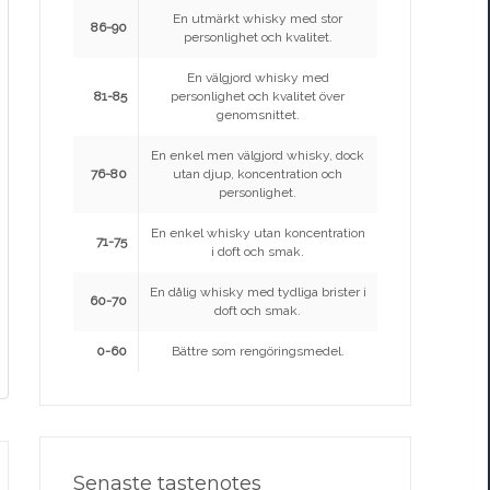
En utmärkt whisky med stor
86-90
personlighet och kvalitet.
En välgjord whisky med
81-85
personlighet och kvalitet över
genomsnittet.
En enkel men välgjord whisky, dock
76-80
utan djup, koncentration och
personlighet.
En enkel whisky utan koncentration
71-75
i doft och smak.
En dålig whisky med tydliga brister i
60-70
doft och smak.
0-60
Bättre som rengöringsmedel.
Senaste tastenotes