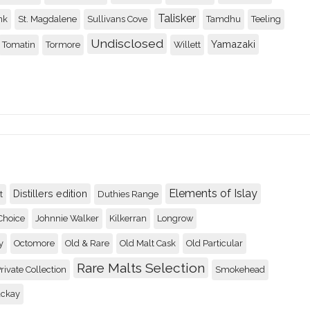
Talisker
nk
St. Magdalene
Sullivans Cove
Tamdhu
Teeling
Balblair 1990 2nd rele
Undisclosed
Yamazaki
Tomatin
Tormore
Willett
88
Recenserad av
Johnny
Elements of Islay
Distillers edition
t
Duthies Range
Choice
Johnnie Walker
Kilkerran
Longrow
y
Octomore
Old & Rare
Old Malt Cask
Old Particular
Rare Malts Selection
rivate Collection
Smokehead
ackay