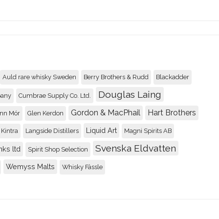
Auld rare whisky Sweden
Berry Brothers & Rudd
Blackadder
Douglas Laing
pany
Cumbrae Supply Co. Ltd.
Gordon & MacPhail
Hart Brothers
nn Mór
Glen Kerdon
Liquid Art
Kintra
Langside Distillers
Magni Spirits AB
Svenska Eldvatten
nks ltd
Spirit Shop Selection
Wemyss Malts
Whisky Fässle