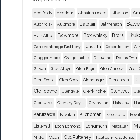
Am
Aberfeldy
Aberlour
Abhainn Dearg
Ailsa Bay
Balve
Balblair
Auchroisk
Aultmore
Balmenach
Brui
Bowmore
Box whisky
Brora
Blair Athol
Caol ila
Cameronbridge Distillery
Caperdonich
Ca
Cragganmore
Craigellachie
Dailuaine
Dallas Dhu
Girvan
Glen Albyn
Glen Elgin
Glen Garioch
Glen 
G
Glen Scotia
Glen Spey
Glenburgie
Glencadam
Glengoyne
Glenlivet
Glengyle
Glenkinchie
Gl
Glenturret
Glenury Royal
Grythyttan
Hakashu
Ha
Karuizawa
Kilchoman
Kavalan
Knockdhu
Koval
M
Longmorn
Littlemill
Loch Lomond
Macallan
Old Pulteney
Nikka
Oban
Paul John distilleries