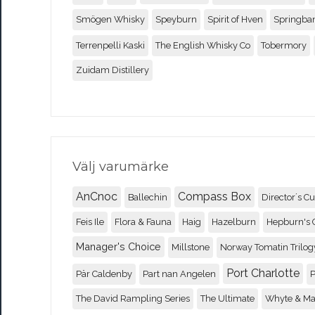
Smögen Whisky
Speyburn
Spirit of Hven
Springba
Terrenpelli Kaski
The English Whisky Co
Tobermory
Zuidam Distillery
Välj varumärke
AnCnoc
Compass Box
Ballechin
Director´s Cu
Feis Ile
Flora & Fauna
Haig
Hazelburn
Hepburn's 
Manager's Choice
Millstone
Norway Tomatin Trilog
Port Charlotte
Pär Caldenby
Part nan Angelen
P
The David Rampling Series
The Ultimate
Whyte & M