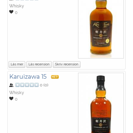
Whisky
0
Läs mer
Läs recension
Skriv recension
Karuizawa 15
HET!
0
(
0
)
Whisky
0