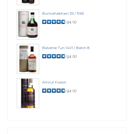
Bunnahabhain 35 / 1965
94
(
1
)
Balvenie Tun 1401 / Batch 8
94
(
2
)
Amrut Fusion
94
(
1
)