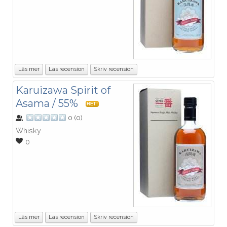
Läs mer
Läs recension
Skriv recension
Karuizawa Spirit of
Asama / 55%
HET!
0
(
0
)
Whisky
0
Läs mer
Läs recension
Skriv recension