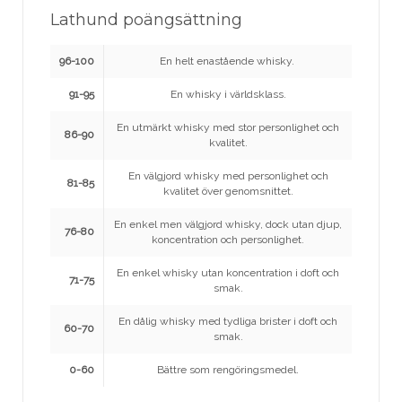
Lathund poängsättning
96-100
En helt enastående whisky.
91-95
En whisky i världsklass.
En utmärkt whisky med stor personlighet och
86-90
kvalitet.
En välgjord whisky med personlighet och
81-85
kvalitet över genomsnittet.
En enkel men välgjord whisky, dock utan djup,
76-80
koncentration och personlighet.
En enkel whisky utan koncentration i doft och
71-75
smak.
En dålig whisky med tydliga brister i doft och
60-70
smak.
0-60
Bättre som rengöringsmedel.