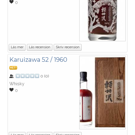
0
Läs mer
Läs recension
Skriv recension
Karuizawa 52 / 1960
HET!
0
(
0
)
Whisky
0