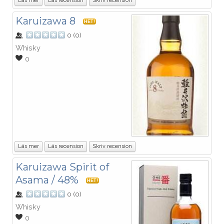
Läs mer
Läs recension
Skriv recension
Karuizawa 8
HET!
0
(
0
)
Whisky
0
Läs mer
Läs recension
Skriv recension
Karuizawa Spirit of
Asama / 48%
HET!
0
(
0
)
Whisky
0