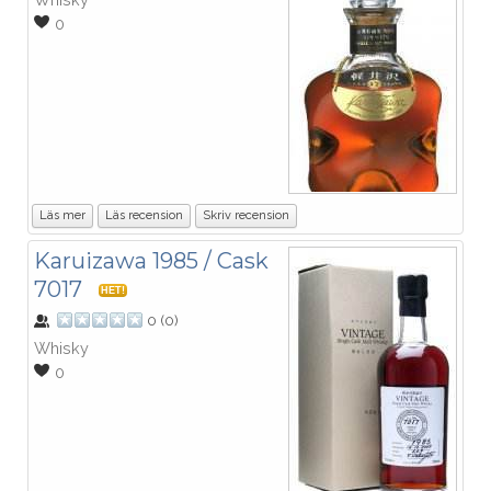
0
Läs mer
Läs recension
Skriv recension
Karuizawa 1985 / Cask
7017
HET!
0
(
0
)
Whisky
0