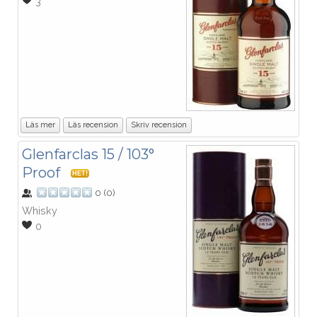
3
Läs mer
Läs recension
Skriv recension
Glenfarclas 15 / 103°
Proof
HET!
0
(
0
)
Whisky
0