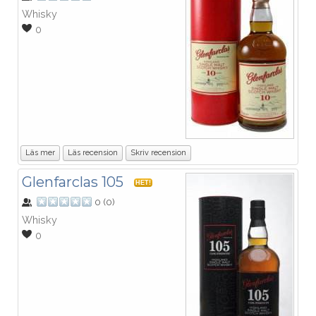
Whisky
0
Läs mer
Läs recension
Skriv recension
Glenfarclas 105
HET!
0
(
0
)
Whisky
0