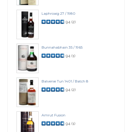
Laphroaig 27 / 1980
94
(
2
)
Bunnahabhain 35 / 1965
94
(
1
)
Balvenie Tun 1401 / Batch 8
94
(
2
)
Amrut Fusion
94
(
1
)