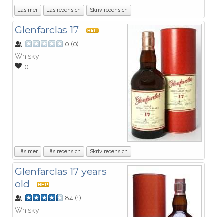
Läs mer
Läs recension
Skriv recension
Glenfarclas 17
HET!
0
(
0
)
Whisky
0
Läs mer
Läs recension
Skriv recension
Glenfarclas 17 years
old
HET!
84
(
1
)
Whisky