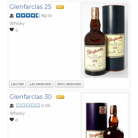
Glenfarclas 25
HET!
89
(
1
)
Whisky
0
Läs mer
Läs recension
Skriv recension
Glenfarclas 30
HET!
0
(
0
)
Whisky
0