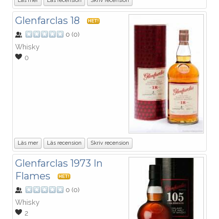
Läs mer
Läs recension
Skriv recension
Glenfarclas 18
HET!
0
(
0
)
Whisky
0
Läs mer
Läs recension
Skriv recension
Glenfarclas 1973 In
Flames
HET!
0
(
0
)
Whisky
2