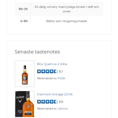
En dålig whisky med tydliga brister i doft och
60-70
smak.
0-60
Bättre som rengöringsmedel.
Senaste tastenotes
Box Quercus 2 Alba
87
Recenserad av
Putte
Dalmore Vintage 2006
88
Recenserad av
Johnny