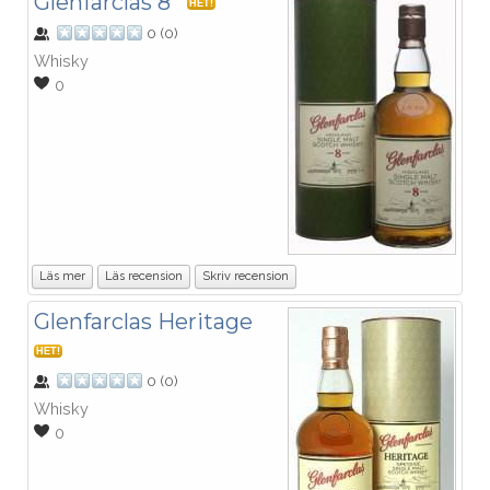
Glenfarclas 8
HET!
0
(
0
)
Whisky
0
Läs mer
Läs recension
Skriv recension
Glenfarclas Heritage
HET!
0
(
0
)
Whisky
0