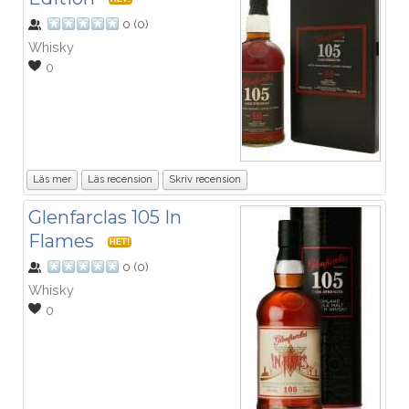
0
(
0
)
Whisky
0
Läs mer
Läs recension
Skriv recension
Glenfarclas 105 In
Flames
HET!
0
(
0
)
Whisky
0