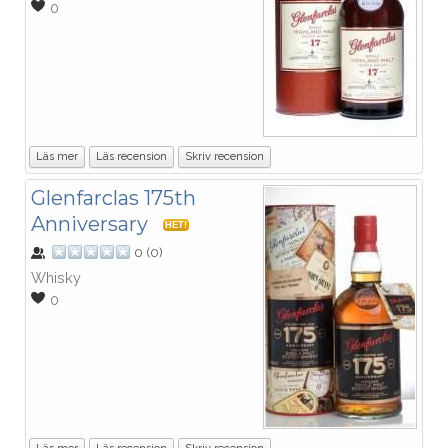
0
Läs mer
Läs recension
Skriv recension
Glenfarclas 175th
Anniversary
HET!
0
(
0
)
Whisky
0