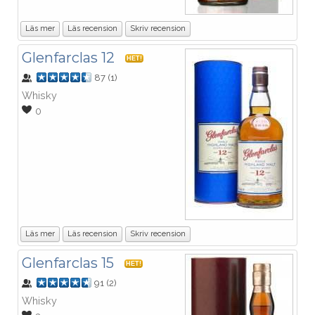
Läs mer
Läs recension
Skriv recension
Glenfarclas 12
HET!
87
(
1
)
Whisky
0
Läs mer
Läs recension
Skriv recension
Glenfarclas 15
HET!
91
(
2
)
Whisky