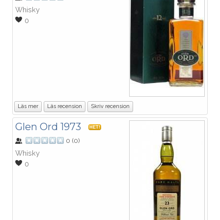
Whisky
0
Läs mer
Läs recension
Skriv recension
Glen Ord 1973
HET!
0
(
0
)
Whisky
0