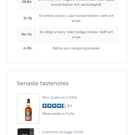
76-80
koncentration och personlighet.
En enkel whisky utan koncentration i doft och
71-75
smak.
En dålig whisky med tydliga brister i doft och
60-70
smak.
0-60
Bättre som rengöringsmedel.
Senaste tastenotes
Box Quercus 2 Alba
87
Recenserad av
Putte
Dalmore Vintage 2006