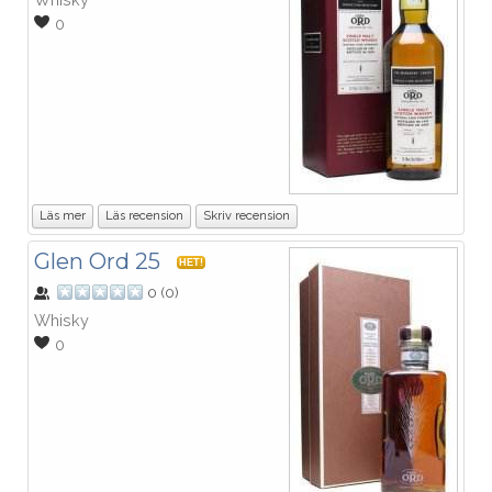
0
Läs mer
Läs recension
Skriv recension
Glen Ord 25
HET!
0
(
0
)
Whisky
0