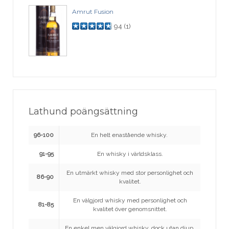
Amrut Fusion
94
(
1
)
Lathund poängsättning
96-100
En helt enastående whisky.
91-95
En whisky i världsklass.
En utmärkt whisky med stor personlighet och
86-90
kvalitet.
En välgjord whisky med personlighet och
81-85
kvalitet över genomsnittet.
En enkel men välgjord whisky, dock utan djup,